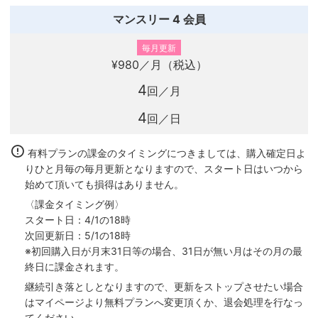
マンスリー 4 会員
毎月更新
¥980
／月（税込）
4
回／月
4
回／日
有料プランの課金のタイミングにつきましては、購入確定日よ
りひと月毎の毎月更新となりますので、スタート日はいつから
始めて頂いても損得はありません。
〈課金タイミング例〉
スタート日：4/1の18時
次回更新日：5/1の18時
※初回購入日が月末31日等の場合、31日が無い月はその月の最
終日に課金されます。
継続引き落としとなりますので、更新をストップさせたい場合
はマイページより無料プランへ変更頂くか、退会処理を行なっ
てください。