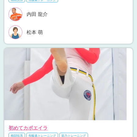
内田 龍介
松本 萌
初めてカポエイラ
格闘技系
有酸素トレーニング
筋力トレーニング