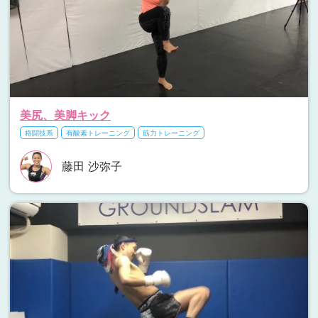
美尻、美脚キック
格闘技系
有酸素トレーニング
筋力トレーニング
藤田 沙弥子