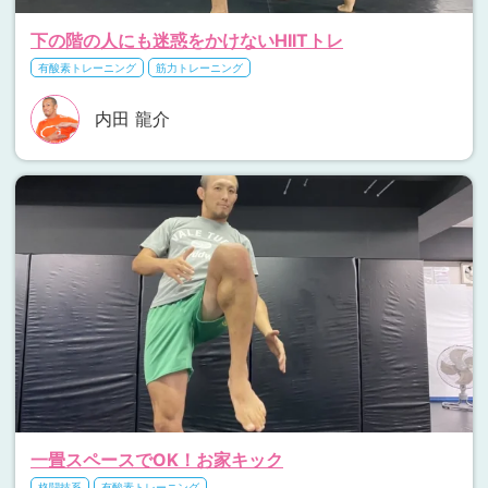
下の階の人にも迷惑をかけないHIITトレ
有酸素トレーニング
筋力トレーニング
内田 龍介
一畳スペースでOK！お家キック
格闘技系
有酸素トレーニング